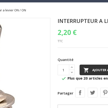
r a levier ON / ON
INTERRUPTEUR A L
2,20 €
TTC
Quantité

AJOUTER 
Plus que 20 articles en

Partager