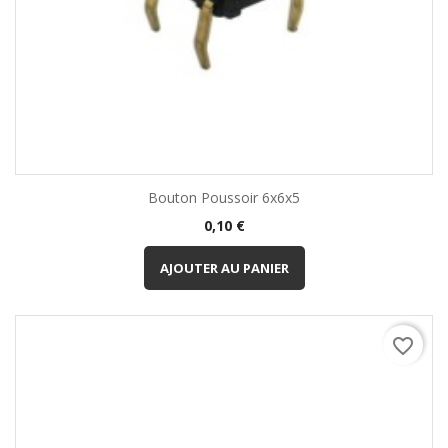
Bouton Poussoir 6x6x5
Prix
0,10 €
AJOUTER AU PANIER
favorite_border