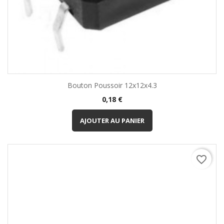
Bouton Poussoir 12x12x4.3
Prix
0,18 €
AJOUTER AU PANIER
favorite_border