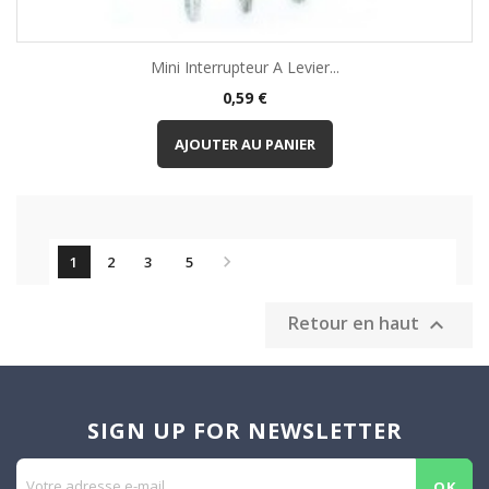
Mini Interrupteur A Levier...
Prix
0,59 €
AJOUTER AU PANIER

1
2
3
5
Retour en haut

SIGN UP FOR NEWSLETTER