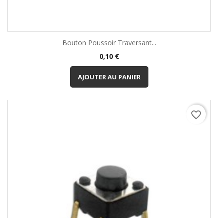
Bouton Poussoir Traversant...
Prix
0,10 €
AJOUTER AU PANIER
favorite_border