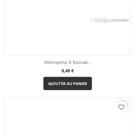
Interrupteur À Bascule...
Prix
0,49 €
AJOUTER AU PANIER
favorite_border