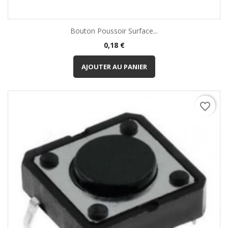
Bouton Poussoir Surface...
Prix
0,18 €
AJOUTER AU PANIER
favorite_border