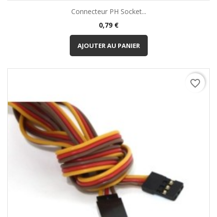
Connecteur PH Socket...
Prix
0,79 €
AJOUTER AU PANIER
favorite_border