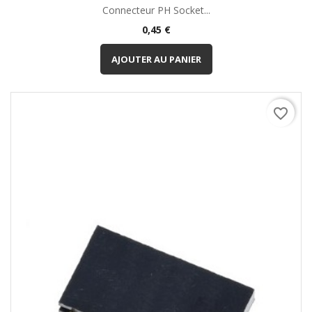
Connecteur PH Socket...
Prix
0,45 €
AJOUTER AU PANIER
favorite_border