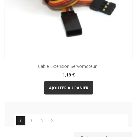
Câble Extension Servomoteur...
Prix
1,19 €
AJOUTER AU PANIER

1
2
3