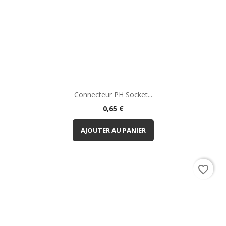
Connecteur PH Socket...
Prix
0,65 €
AJOUTER AU PANIER
favorite_border