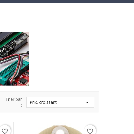
Trier par

Prix, croissant
:
favorite_border
favorite_border