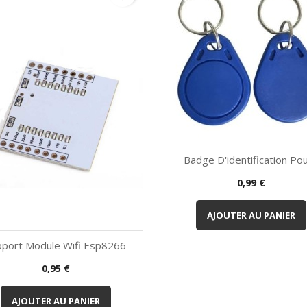
Badge D'identification Pour
Prix
0,99 €
Aperçu rapide

AJOUTER AU PANIER
pport Module Wifi Esp8266
Prix
0,95 €
Aperçu rapide

AJOUTER AU PANIER