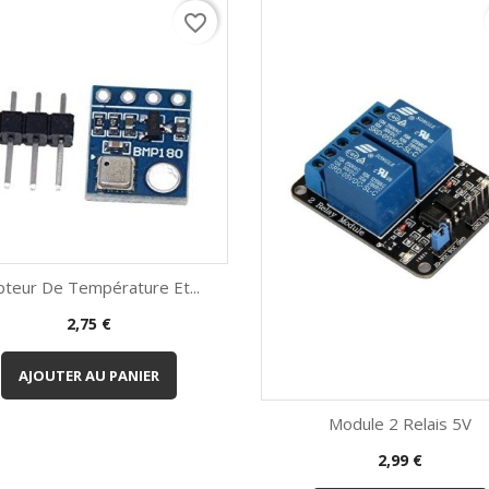
favorite_border
pteur De Température Et...
Prix
2,75 €
Aperçu rapide

AJOUTER AU PANIER
Module 2 Relais 5V
Prix
2,99 €
Aperçu rapide
