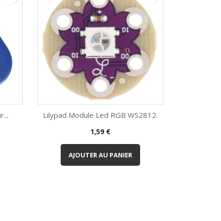
...
Lilypad Module Led RGB WS2812.
Prix
1,59 €
Aperçu rapide

AJOUTER AU PANIER