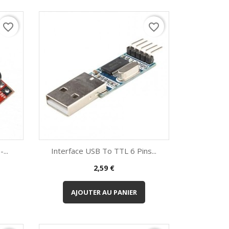
favorite_border
favorite_border
...
Interface USB To TTL 6 Pins...
Prix
2,59 €
Aperçu rapide

AJOUTER AU PANIER