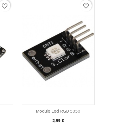
favorite_border
favorite_border
Module Led RGB 5050
Prix
2,99 €
Aperçu rapide
