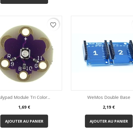
favorite_border
Lilypad Module Tri Color...
WeMos Double Base
Prix
Prix
1,69 €
2,19 €
Aperçu rapide
Aperçu rapide


AJOUTER AU PANIER
AJOUTER AU PANIER