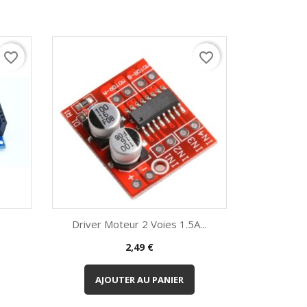
favorite_border
favorite_border
Driver Moteur 2 Voies 1.5A...
Prix
2,49 €
Aperçu rapide

AJOUTER AU PANIER