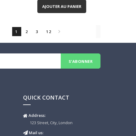
AJOUTER AU PANIER

1
2
3
12
QUICK CONTACT
Address:
123 Street, City, London
Mail us: