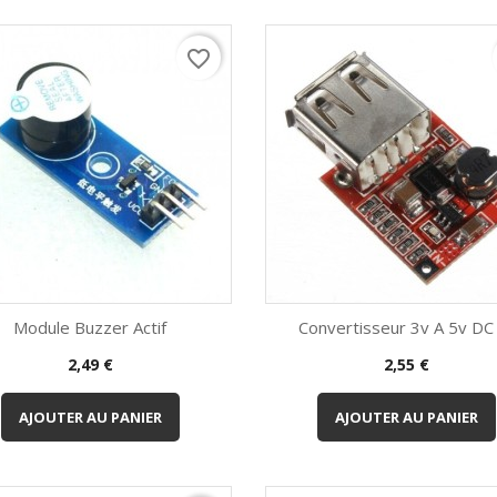
favorite_border
Module Buzzer Actif
Convertisseur 3v A 5v DC -
Prix
Prix
2,49 €
2,55 €
Aperçu rapide
Aperçu rapide


AJOUTER AU PANIER
AJOUTER AU PANIER