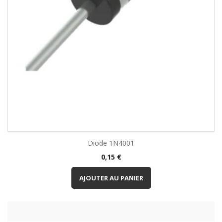
Diode 1N4001
Prix
0,15 €
AJOUTER AU PANIER