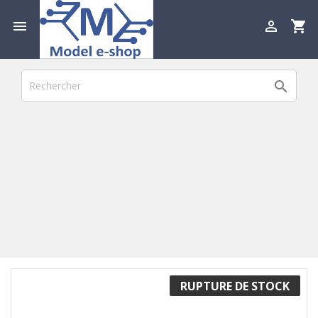

shopping_cart


RUPTURE DE STOCK